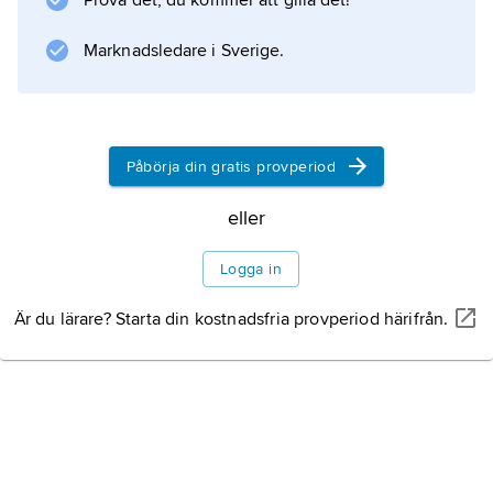
Prova det, du kommer att gilla det!
Marknadsledare i Sverige.
Information om artikeln
Påbörja din gratis provperiod
eller
Logga in
Är du lärare? Starta din kostnadsfria provperiod härifrån.