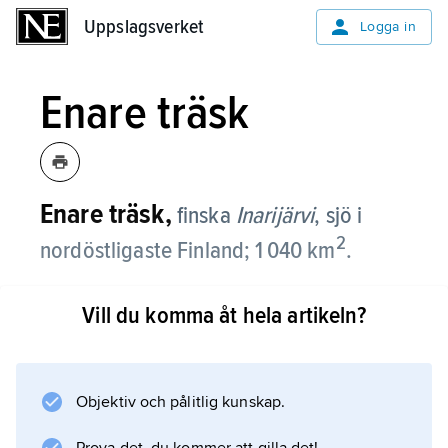
Uppslagsverket
Uppslagsverket
Logga in
Enare träsk
Enare träsk,
finska
Inarijärvi
,
sjö i
2
nordöstligaste Finland; 1 040 km
.
Det är Finlands näst tredje största sjö och
Vill du komma åt hela artikeln?
ligger 118 m ö.h. Enare träsk är grund och har
nära 3 000 holmar och skär. Största tillflödet
är Ivalojoki. Genom Pasvik älv (Paatsjoki)
avvattnas Enare träsk till Norra ishavet.
Objektiv och pålitlig kunskap.