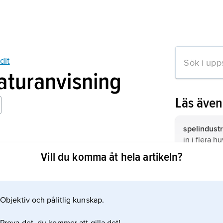
dit
raturanvisning
Läs äve
spelindustr
in i flera 
s
Vill du komma åt hela artikeln?
Mexiko
,
Me
Nordamerik
Objektiv och pålitlig kunskap.
Tyskland,
r
mation om artikeln
Mellaneuro