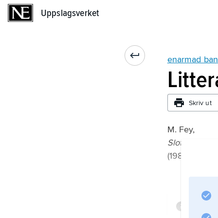
Uppslagsverket
Uppslagsverket
enarmad ban
Litte
Skriv ut
M. Fey,
Slot Machine
(1989).
Infor