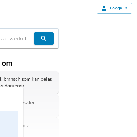
Logga in
n om
i,
bransch som kan delas
huvudgrupper.
xico
, stat i södra
a.
epublik i norra
pa.