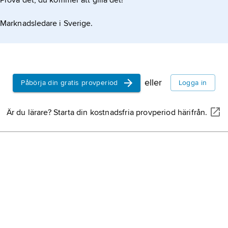
Prova det, du kommer att gilla det!
Argentina,
Marknadsledare i Sverige.
Indien,
förb
Asien.
eller
Påbörja din gratis provperiod
Logga in
Sverige,
st
halvön, nor
Är du lärare? Starta din kostnadsfria provperiod härifrån.
Frankrike,
s
Norge,
stat