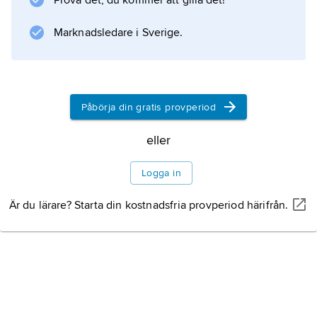
Prova det, du kommer att gilla det!
Marknadsledare i Sverige.
Information om artikeln
Påbörja din gratis provperiod
eller
Logga in
Är du lärare? Starta din kostnadsfria provperiod härifrån.