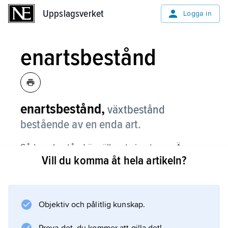
Uppslagsverket
Uppslagsverket
Logga in
enartsbestånd
enartsbestånd,
växtbestånd
bestående av en enda art.
Sådana bestånd är sällsynta i naturen. Även
Vill du komma åt hela artikeln?
då en enda trädart förhärskar finns i regel
inslag av andra trädarter i trädskiktet och
många växtarter i de lägre skikten. Täta vassar
kan dock vara nära nog enartsbestånd.
Objektiv och pålitlig kunskap.