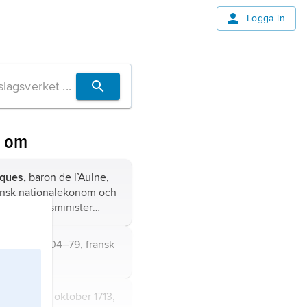
Logga in
n om
ques,
baron de l’Aulne,
ransk nationalekonom och
eman, finansminister
ouis de,
1704–79, fransk
nis,
född 5 oktober 1713,