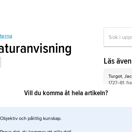
terna
raturanvisning
Läs äve
Turgot
,
Jac
1727–81, f
édistes
statstjänst
Vill du komma åt hela artikeln?
ck 1967);
1774–76.
Jaucourt
,
L
författare.
Objektiv och pålitlig kunskap.
mation om artikeln
Diderot
,
De