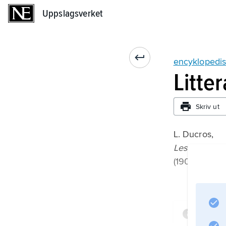
Uppslagsverket
Uppslagsverket
encyklopedis
Litte
Skriv ut
L. Ducros,
Les encyclop
(1900, i nytry
Infor