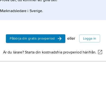
Prova det, du kommer att gilla det!
död 31 juli 
filosof.
Marknadsledare i Sverige.
d’Alembert
november 17
fransk mate
eller
Påbörja din gratis provperiod
Logga in
upplysning
strömning u
Är du lärare? Starta din kostnadsfria provperiod härifrån.
hälft med c
encykloped
eller digita
ambitionen 
vetande, an
inom ett vi