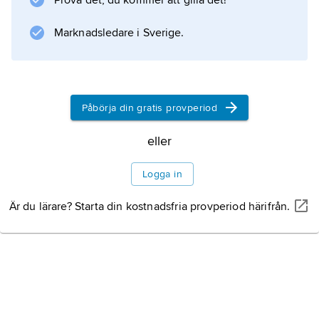
Prova det, du kommer att gilla det!
Information om artikeln
Marknadsledare i Sverige.
Påbörja din gratis provperiod
eller
Logga in
Är du lärare? Starta din kostnadsfria provperiod härifrån.