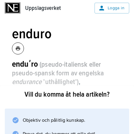
Uppslagsverket
Uppslagsverket
Logga in
enduro
enduʹro
(pseudo-italiensk eller
pseudo-spansk form av engelska
endurance
’uthållighet’)
,
tillförlitlighetstävling med motorcyklar,
Vill du komma åt hela artikeln?
se
motorsport
.
Objektiv och pålitlig kunskap.