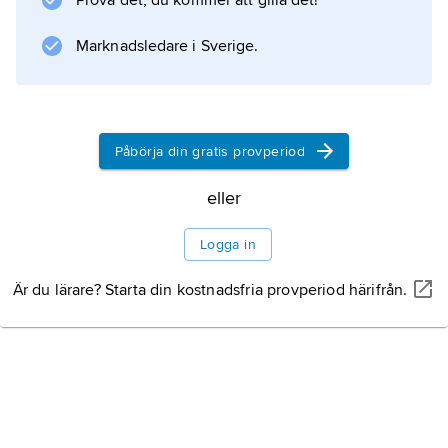
Prova det, du kommer att gilla det!
Marknadsledare i Sverige.
Påbörja din gratis provperiod
eller
Logga in
Är du lärare? Starta din kostnadsfria provperiod härifrån.