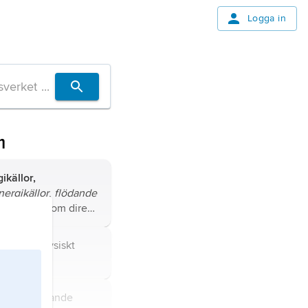
Logga in
m
ikällor,
nergikällor
,
flödande
ergikällor som direkt
aseras på
och därigenom
n hos ett fysiskt
nyas i samma takt
a arbete.
.
ammanfattande