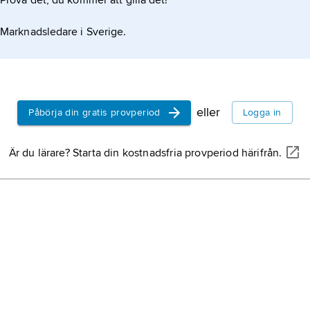
Prova det, du kommer att gilla det!
benämning på d
som har att gör
Marknadsledare i Sverige.
energiförsörjni
energianvändni
etanol,
rationel
föreningen C
H
2
alkohol
, (
vin
)
spr
av alla alkoholer
eller
Påbörja din gratis provperiod
Logga in
solenergi,
energ
från kärnprocess
Är du lärare? Starta din kostnadsfria provperiod härifrån.
som når oss i fo
solstrålningsene
petroleumindust
på prospekterin
raffinering av
rå
bioenergi,
energ
eller indirekt e
olika typer av bi
biomassa.