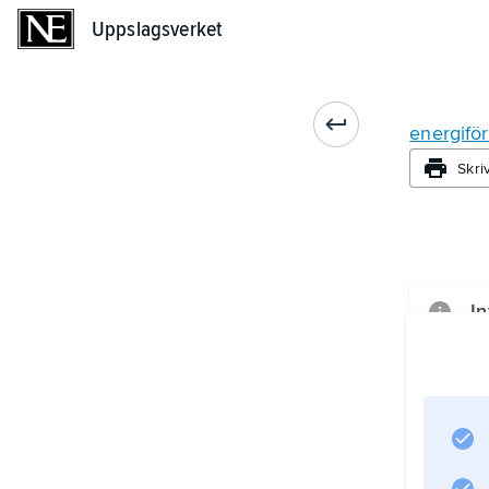
Uppslagsverket
Uppslagsverket
energiför
Skri
In