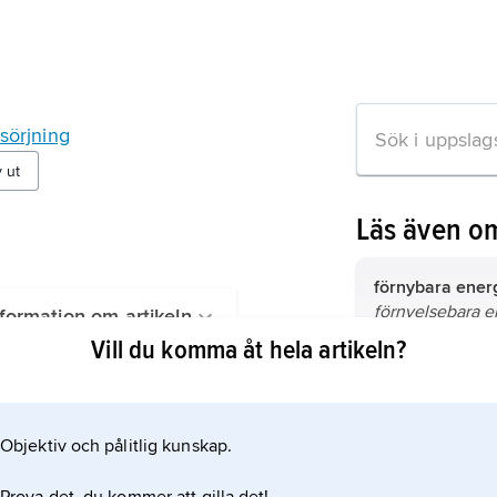
sörjning
v ut
Läs även o
förnybara energ
förnyelsebara e
formation om artikeln
energikällor
, en
Vill du komma åt hela artikeln?
eller indirekt b
solinstrålning 
energi
, förmåga
fortlöpande för
system att utför
som de används
Objektiv och pålitlig kunskap.
energifrågan,
s