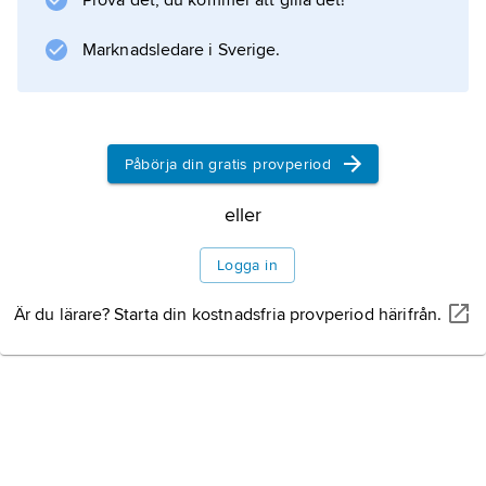
Prova det, du kommer att gilla det!
De på ovansidan sträva bladen är
Marknadsledare i Sverige.
Information om artikeln
Påbörja din gratis provperiod
eller
Logga in
Är du lärare? Starta din kostnadsfria provperiod härifrån.