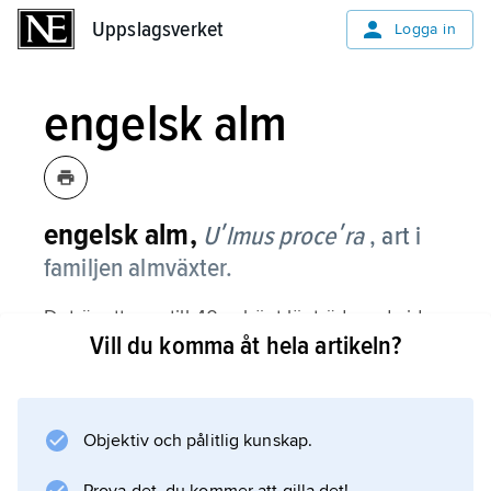
Uppslagsverket
Uppslagsverket
Logga in
engelsk alm
engelsk alm,
Uʹlmus proceʹra
, art i
familjen almväxter.
Det är ett upp till 40 m högt lövträd med vid,
Vill du komma åt hela artikeln?
oregelbunden krona och kraftiga, uppåtriktade
grenar, som förblir håriga också som äldre.
Grenarna brukar ha korklister. Som lövad har
engelsk alm tätare krona än någon annan alm.
Objektiv och pålitlig kunskap.
Stammens bark är mörkbrun med djupa fåror.