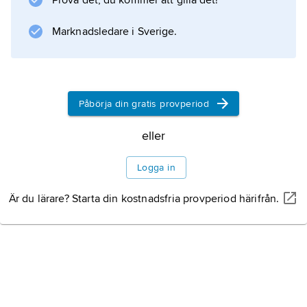
Prova det, du kommer att gilla det!
härstammar från Sydfrankrike och
Pyrenéerna, där den
Marknadsledare i Sverige.
Information om artikeln
Påbörja din gratis provperiod
eller
Logga in
Är du lärare? Starta din kostnadsfria provperiod härifrån.