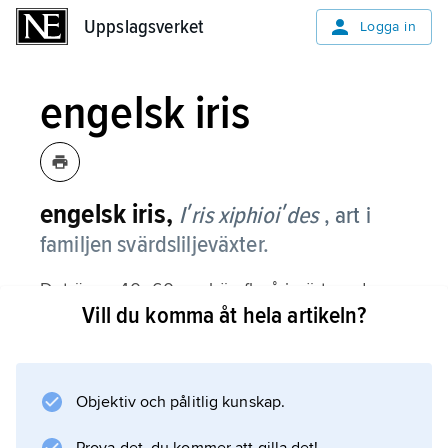
Uppslagsverket
Uppslagsverket
Logga in
engelsk iris
engelsk iris,
Iʹris xiphioiʹdes
, art i
familjen svärdsliljeväxter.
Det är en 40–60 cm hög flerårig ört med
Vill du komma åt hela artikeln?
löklik knöl och trinda eller något kantiga,
fåtaliga, gråblå blad. De nedersta bladen kan
bli 65 cm långa. Stjälken bär vanligen flera
stora, mörkt violblå blommor med breda
Objektiv och pålitlig kunskap.
kalkblad. Blomningen inträffar i juni. Arten