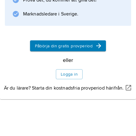
Prova det, du kommer att gilla det!
Sverige.
Marknadsledare i Sverige.
Bland de svenska stiftarna märktes
grosshandlarna Victor Kjellberg i Göteborg
och Pontus Kleman i Stockholm. Banken var
på sin tid Sveriges största med ett inbetalt
Påbörja din gratis provperiod
aktiekapital på 8,5 miljoner kronor.
eller
Huvudkontoret låg i London och banken hade
filialer i Stockholm och Göteborg. Syftet var
Logga in
att med engelskt kapital, som kunde
Är du lärare? Starta din kostnadsfria provperiod härifrån.
Information om artikeln