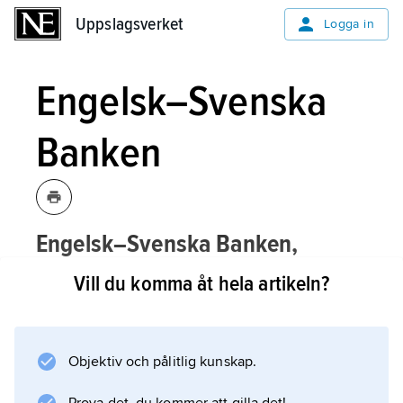
Uppslagsverket
Uppslagsverket
Logga in
Engelsk–Svenska
Banken
Engelsk–Svenska Banken,
egentligen
The English and Swedish
Vill du komma åt hela artikeln?
Bank Co. Ltd.
,
bank som grundades
1863 med stöd av en åldrig och
bortglömd författning – den svensk–
Objektiv och pålitlig kunskap.
engelska traktaten 1661 – som gav
engelsmännen rätt att idka handel i