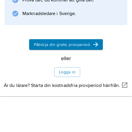
Prova det, du kommer att gilla det!
Marknadsledare i Sverige.
Påbörja din gratis provperiod
eller
Logga in
Är du lärare? Starta din kostnadsfria provperiod härifrån.