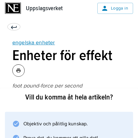
Uppslagsverket
Uppslagsverket
Logga in
engelska enheter
Enheter för effekt
foot pound-force per second
(ft · lbf/s):
Vill du komma åt hela artikeln?
Objektiv och pålitlig kunskap.
Information om artikeln