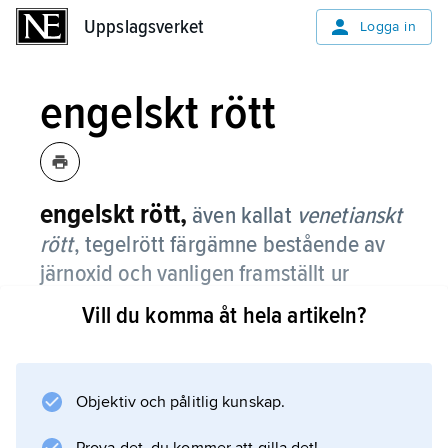
Uppslagsverket
Uppslagsverket
Logga in
engelskt rött
engelskt rött,
även kallat
venetianskt
rött
, tegelrött färgämne bestående av
järnoxid och vanligen framställt ur
järnpulver eller ur restprodukter vid
Vill du komma åt hela artikeln?
tillverkning av järnvitriol.
Engelskt rött förekommer i tre nyanser: extra
ljus, ljus och mörk. Det används i alla
Objektiv och pålitlig kunskap.
målningstekniker.