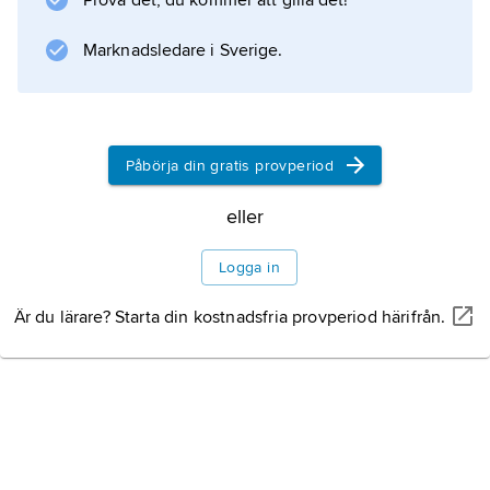
Prova det, du kommer att gilla det!
Marknadsledare i Sverige.
Information om artikeln
Påbörja din gratis provperiod
eller
Logga in
Är du lärare? Starta din kostnadsfria provperiod härifrån.