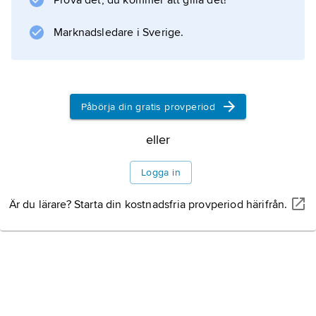
Prova det, du kommer att gilla det!
Marknadsledare i Sverige.
Påbörja din gratis provperiod
eller
Logga in
Är du lärare? Starta din kostnadsfria provperiod härifrån.