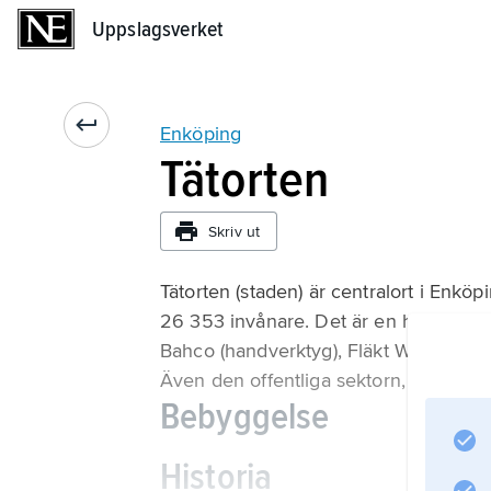
Uppslagsverket
Uppslagsverket
Enköping
Tätorten
Skriv ut
Tätorten (staden) är centralort i En
26 353 invånare. Det är en handels- o
Bahco (handverktyg), Fläkt Woods AB (v
Även den offentliga sektorn, med blan
Bebyggelse
Historia