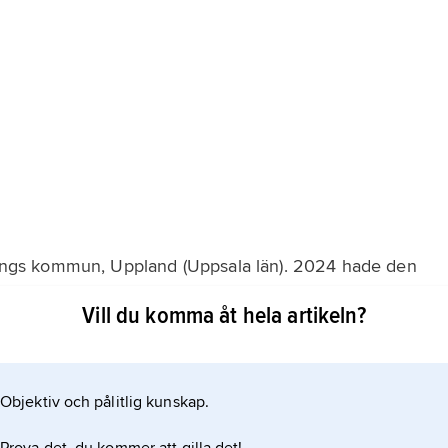
köpings kommun, Uppland (Uppsala län). 2024 hade den
ch serviceort. Industrinäringen omfattar företagen
Vill du komma åt hela artikeln?
entilationsprodukter) samt ett antal mindre företag.
d annat Enköpings garnison, ger många arbetstillfällen.
Objektiv och pålitlig kunskap.