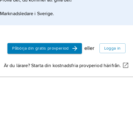
Prova det, du kommer att gilla det!
Marknadsledare i Sverige.
eller
Påbörja din gratis provperiod
Logga in
Är du lärare? Starta din kostnadsfria provperiod härifrån.