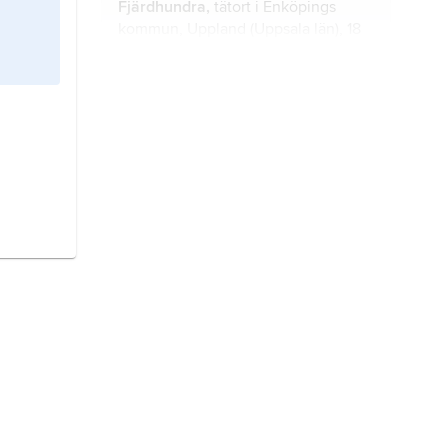
Fjärdhundra,
tätort i Enköpings
kommun, Uppland (Uppsala län), 18
km nordväst om Enköping; 932
invånare (2021).
Tierp,
kommun i Uppland och
Gästrikland och tätort i Uppland,
Uppsala län.
Heby,
kommun och tätort i Uppland
(Uppsala län).
Knivsta,
kommun och tätort i
Uppland (Uppsala län).
Sävsjö,
kommun och tätort i
Småland (Jönköpings län).
Östhammar,
kommun och tätort i