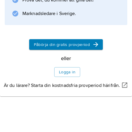
Prova det, du kommer att gilla det!
Marknadsledare i Sverige.
Påbörja din gratis provperiod
eller
Logga in
Är du lärare? Starta din kostnadsfria provperiod härifrån.