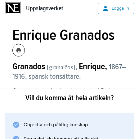
Uppslagsverket
Uppslagsverket
Logga in
Enrique Granados
Granados
Enrique,
,
1867–
[granaʹðɔs]
1916, spansk tonsättare.
G. var en lysande pianist, verksam i Paris
Vill du komma åt hela artikeln?
1887–1900 och därefter i Barcelona. Som
tonsättare påverkades han av Felipe Pedrell
och bidrog till att skapa ett nationellt spanskt
tonspråk med rötter i folkmusiken (bl.a.
Objektiv och pålitlig kunskap.
pianoverket