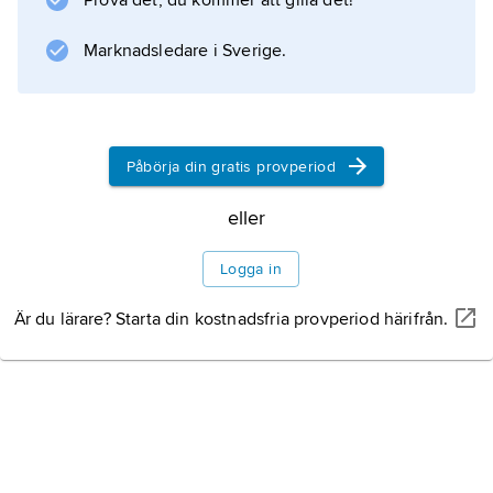
Prova det, du kommer att gilla det!
Danzas españolas
, 1890). G. skrev en rad operor; den mest
Marknadsledare i Sverige.
berömda är
Goyescas
,
Påbörja din gratis provperiod
eller
Information om artikeln
Logga in
Är du lärare? Starta din kostnadsfria provperiod härifrån.