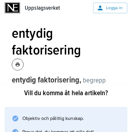
Uppslagsverket
Uppslagsverket
Logga in
entydig
faktorisering
entydig faktorisering,
begrepp
inom talteorin och algebran.
Vill du komma åt hela artikeln?
Exempel
: i mängden av hela tal 0, ±1, ±2, ±3, ±4, ±5,
±6, ... med vanlig addition och multiplikation
Objektiv och pålitlig kunskap.
har vi entydig faktorisering i den meningen att