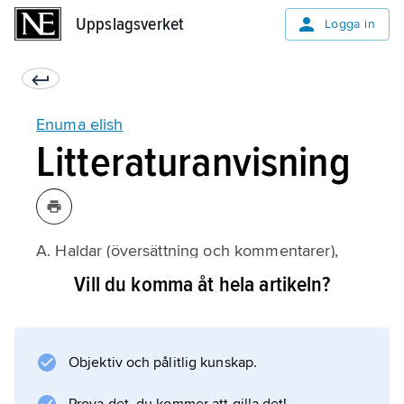
Uppslagsverket
Uppslagsverket
Logga in
Enuma elish
Litteraturanvisning
A. Haldar (översättning och kommentarer),
Det babyloniska skapelseeposet enuma elish
Vill du komma åt hela artikeln?
(1952).
Objektiv och pålitlig kunskap.
Information om artikeln