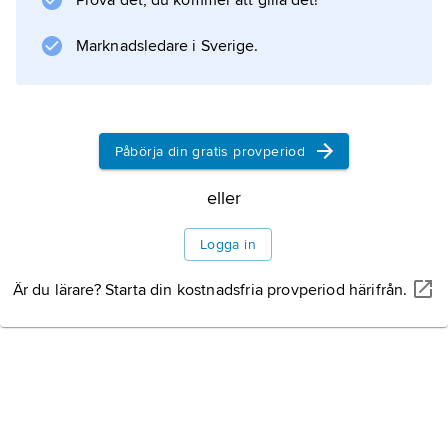
Prova det, du kommer att gilla det!
Marknadsledare i Sverige.
Påbörja din gratis provperiod
eller
Logga in
Är du lärare? Starta din kostnadsfria provperiod härifrån.