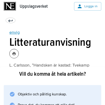
Uppslagsverket
Uppslagsverket
Logga in
envig
Litteraturanvisning
L. Carlsson, ”Handsken är kastad: Tvekamp
och rättssymbolik”,
Vill du komma åt hela artikeln?
Rättshistoriska studier
2 (1957);
Objektiv och pålitlig kunskap.