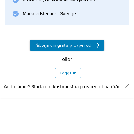
Prova det, du kommer att gilla det!
Information om artikeln
Marknadsledare i Sverige.
Påbörja din gratis provperiod
eller
Logga in
Är du lärare? Starta din kostnadsfria provperiod härifrån.