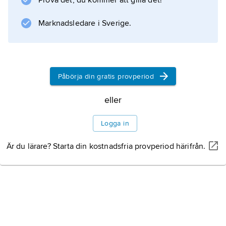
Prova det, du kommer att gilla det!
Marknadsledare i Sverige.
Påbörja din gratis provperiod
eller
Logga in
Är du lärare? Starta din kostnadsfria provperiod härifrån.