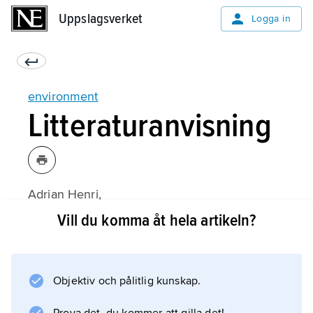
Uppslagsverket
Uppslagsverket
Logga in
environment
Litteraturanvisning
Adrian Henri,
Total Art
Vill du komma åt hela artikeln?
(1974);
Objektiv och pålitlig kunskap.
Information om artikeln