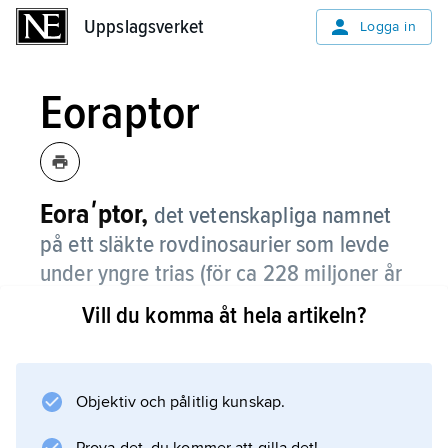
Uppslagsverket
Uppslagsverket
Logga in
Eoraptor
Eoraʹptor,
det vetenskapliga namnet
på ett släkte rovdinosaurier som levde
under yngre trias (för ca 228 miljoner år
sedan) i Sydamerika.
Vill du komma åt hela artikeln?
Släktet omfattar en art,
Eoraptor luneʹnsis
, som var 1,2 m lång och troligen vägde 4–5
Objektiv och pålitlig kunskap.
kg. E. hittades i Argentina 1992 och är den