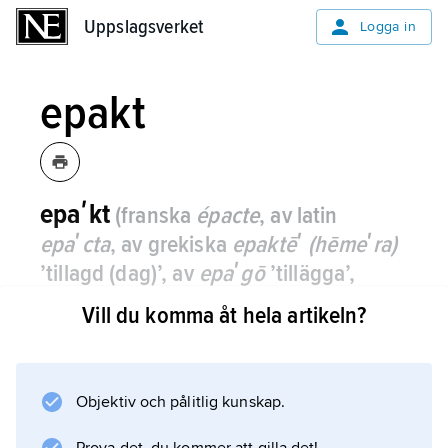
Uppslagsverket
Uppslagsverket
Logga in
epakt
epaʹkt
(franska
épacte
, av latin
epaʹcta
, av grekiska
epaktēʹ (hēmeʹra)
’tillagd (dag)’, av
epaʹgō
’tillägga’,
’bifoga’)
,
kalendarisk term som har att
Vill du komma åt hela artikeln?
göra med beräkning av datum för
påskdagen.
Objektiv och pålitlig kunskap.
Epakten är numera det antal dygn som den 1
januari förflutit sedan föregående års sista