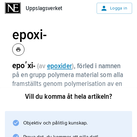
Uppslagsverket
Uppslagsverket
Logga in
epoxi-
epoʹxi-
(av
epoxider
)
, förled i namnen
på en grupp polymera material som alla
framställts genom polymerisation av en
monomer innehållande en eller flera
Vill du komma åt hela artikeln?
oxirangrupper.
De enklaste materialen i denna grupp erhålls
genom polymerisation av etylen- eller
Objektiv och pålitlig kunskap.
propylenoxid till polyetylenglykol (PEG)