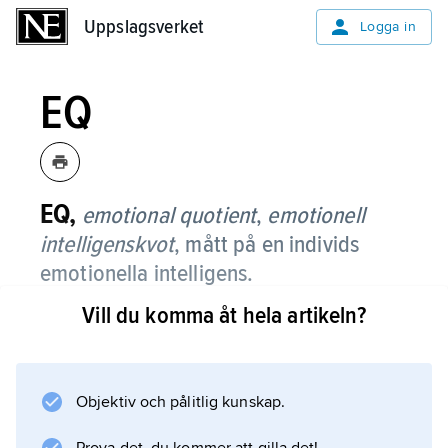
Uppslagsverket
Uppslagsverket
Logga in
EQ
EQ,
emotional quotient
,
emotionell
intelligenskvot
,
mått på en individs
emotionella intelligens.
Vill du komma åt hela artikeln?
EQ används ofta som beteckning för själva
fenomenet emotionell intelligens (känslans
intelligens).
Objektiv och pålitlig kunskap.