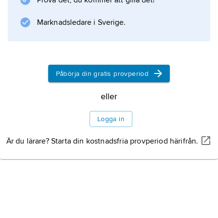
Prova det, du kommer att gilla det!
Information om artikeln
Marknadsledare i Sverige.
Påbörja din gratis provperiod
eller
Logga in
Är du lärare? Starta din kostnadsfria provperiod härifrån.