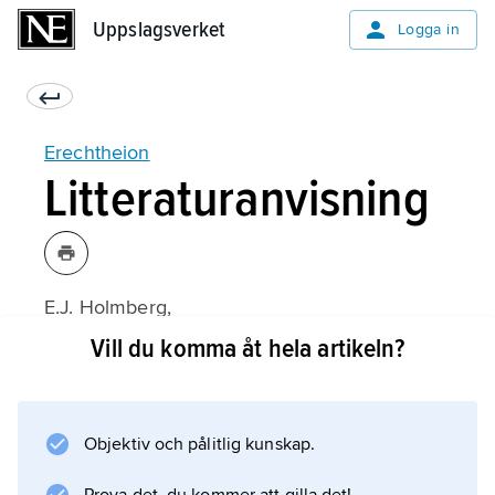
Uppslagsverket
Uppslagsverket
Logga in
Erechtheion
Litteraturanvisning
E.J. Holmberg,
Aten
Vill du komma åt hela artikeln?
(1975);
Objektiv och pålitlig kunskap.
Information om artikeln