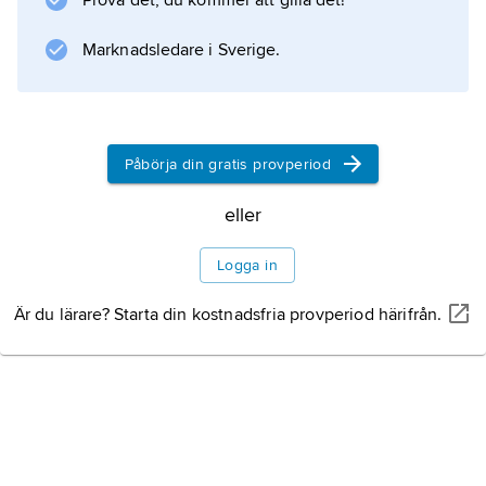
Prova det, du kommer att gilla det!
Marknadsledare i Sverige.
Påbörja din gratis provperiod
eller
Logga in
Är du lärare? Starta din kostnadsfria provperiod härifrån.