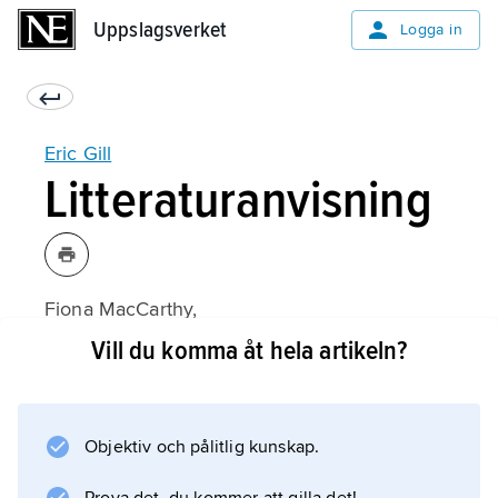
Uppslagsverket
Uppslagsverket
Logga in
Eric Gill
Litteraturanvisning
Fiona MacCarthy,
Eric Gill
Vill du komma åt hela artikeln?
(1989).
Objektiv och pålitlig kunskap.
Information om artikeln