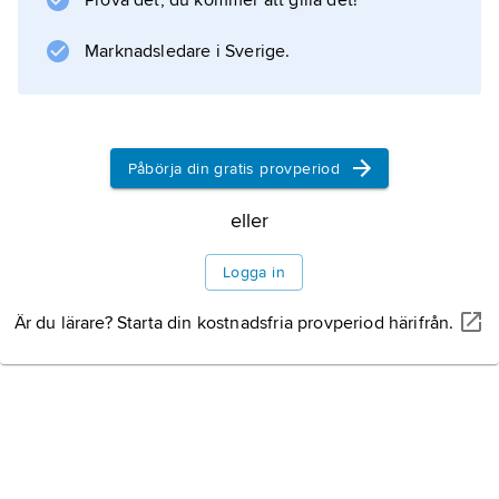
Prova det, du kommer att gilla det!
Marknadsledare i Sverige.
Påbörja din gratis provperiod
eller
Logga in
Är du lärare? Starta din kostnadsfria provperiod härifrån.