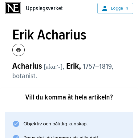
Uppslagsverket
Uppslagsverket
Logga in
Erik Acharius
Acharius
Erik,
,
1757–1819,
[akɑ:ʹ-]
botanist.
Acharius var en nydanare inom
Vill du komma åt hela artikeln?
lavforskningen och har kallats lichenologins
fader. Han utgav flera betydande verk, t.ex.
Lichenographia universalis
(1810),
Objektiv och pålitlig kunskap.
Methodus lichenes