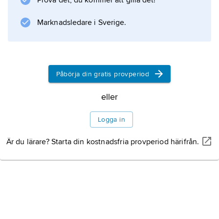
Prova det, du kommer att gilla det!
(1803) och
Synopsis methodica lichenum
Marknadsledare i Sverige.
(1814).
Påbörja din gratis provperiod
Information om artikeln
eller
Logga in
Är du lärare? Starta din kostnadsfria provperiod härifrån.