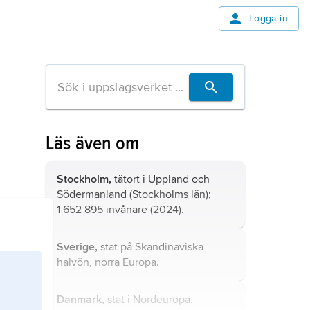
Logga in
Läs även om
Stockholm,
tätort i Uppland och
Södermanland (Stockholms län);
1 652 895 invånare (2024).
Sverige,
stat på Skandinaviska
halvön, norra Europa.
Danmark,
stat i Nordeuropa.