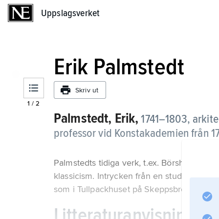
Uppslagsverket
Uppslagsverket
Erik Palmstedt
Skriv ut
1
/
2
Palmstedt, Erik,
1741–1803, arkitek
professor vid Konstakademien från 1
Palmstedts tidiga verk, t.ex. Börshuset (17
klassicism. Intrycken från en studieresa til
som i Tullpackhuset på Skeppsbron (1783–
Litteraturanvisning