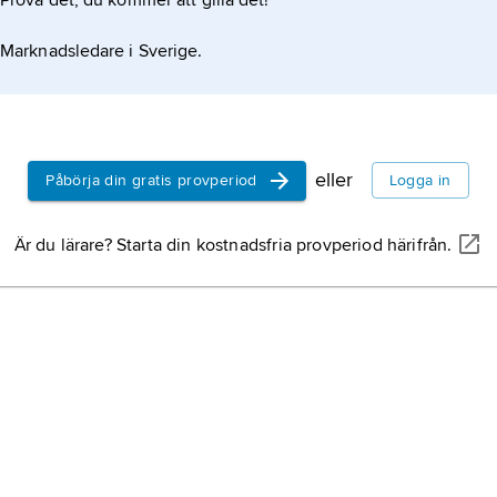
Prova det, du kommer att gilla det!
Marknadsledare i Sverige.
eller
Påbörja din gratis provperiod
Logga in
Är du lärare? Starta din kostnadsfria provperiod härifrån.