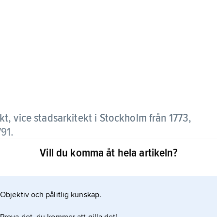
t, vice stadsarkitekt i Stockholm från 1773,
791.
Vill du komma åt hela artikeln?
73–78) i Stockholm, var starkt påverkade av fransk
l Italien omsattes senare i en strängare klassicism,
90).
Objektiv och pålitlig kunskap.