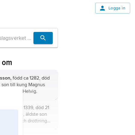
Logga in
n om
sson,
född ca 1282, död
g, son till kung Magnus
 drottning Helvig.
sson,
född 1339, död 21
svensk kung, äldste son
 Eriksson och drottning