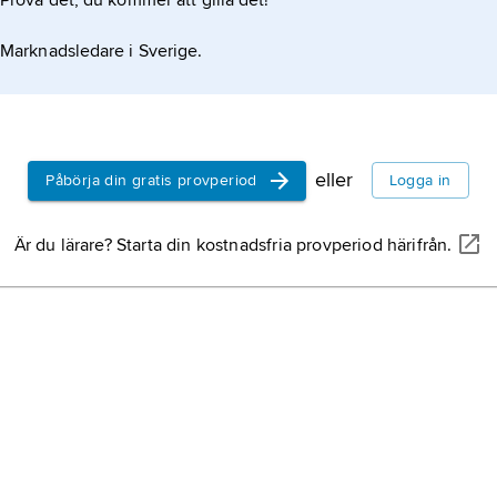
Prova det, du kommer att gilla det!
Birger Mag
död 1321, 
Marknadsledare i Sverige.
Mathias Ke
Kättilmund
Albrekt av
eller
Påbörja din gratis provperiod
Logga in
1338, död 3
1364–89, h
Är du lärare? Starta din kostnadsfria provperiod härifrån.
1384–1412, 
Mecklenbu
Bohus fäst
Erikssons
sy
i Nordre äl
Erik den he
svensk hel
Birger jarl,
oktober 126