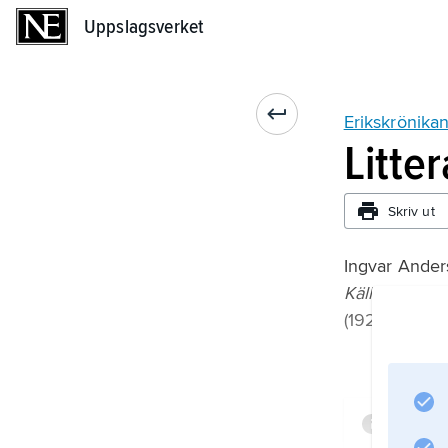
Uppslagsverket
Uppslagsverket
Erikskrönika
Litte
Skriv ut
Ingvar Ander
Källstudier t
(1928);
Infor