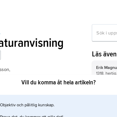
n
raturanvisning
Läs äve
Erik Magnu
sson,
1318, herti
ill Sveriges historia 1230–1436
Ladulås och
Vill du komma åt hela artikeln?
Erik Magnu
juni 1359, 
till Magnus
Objektiv och pålitlig kunskap.
mation om artikeln
Blanka.