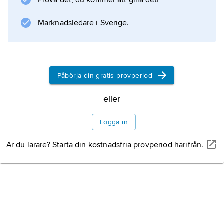
Prova det, du kommer att gilla det!
Marknadsledare i Sverige.
Påbörja din gratis provperiod
eller
Logga in
Är du lärare? Starta din kostnadsfria provperiod härifrån.