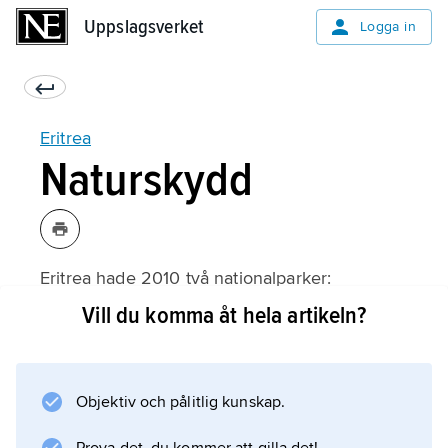
Uppslagsverket
Uppslagsverket
Logga in
Eritrea
Naturskydd
Eritrea hade 2010 två nationalparker:
Dahlakarkipelagen, marin nationalpark i Röda
Vill du komma åt hela artikeln?
havet, och Semenawi Bahri, ett bergsområde i
mellersta Eritrea.
Objektiv och pålitlig kunskap.