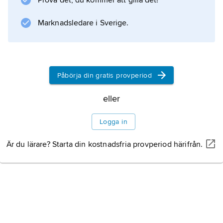
Prova det, du kommer att gilla det!
Information om artikeln
Marknadsledare i Sverige.
Påbörja din gratis provperiod
eller
Logga in
Är du lärare? Starta din kostnadsfria provperiod härifrån.