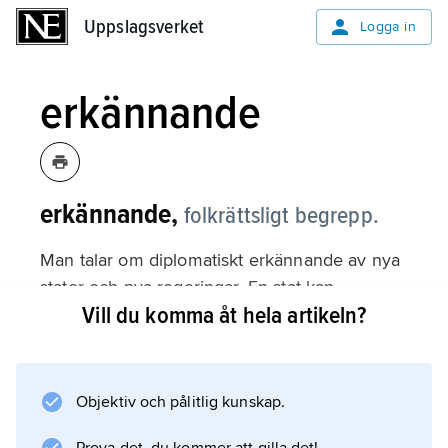
Uppslagsverket
Uppslagsverket
Logga in
erkännande
erkännande,
folkrättsligt begrepp.
Man talar om diplomatiskt erkännande av nya
stater och nya regeringar. En stat kan
Vill du komma åt hela artikeln?
erkännas om den rent faktiskt är etablerad,
dvs. har ett avgränsat territorium, en fast
befolkning och en regering som effektivt
kontrollerar territoriet.
Objektiv och pålitlig kunskap.