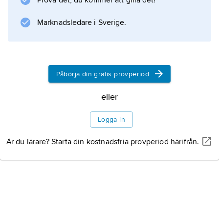
Prova det, du kommer att gilla det!
Marknadsledare i Sverige.
Information om artikeln
Påbörja din gratis provperiod
eller
Logga in
Är du lärare? Starta din kostnadsfria provperiod härifrån.