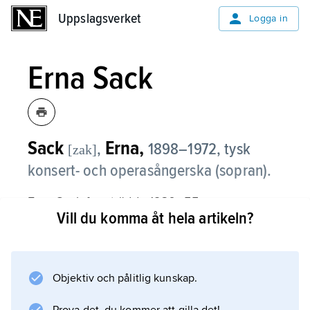
Uppslagsverket
Uppslagsverket
Logga in
Erna Sack
Sack
Erna,
,
1898–1972, tysk
[zak]
konsert- och operasångerska (sopran).
Erna Sack framträdde 1930–55 som
Vill du komma åt hela artikeln?
koloratursopran med höjd upp till c
4
– ”den tyska näktergalen”. Hon var främst
internationell konsert- och grammofonartist
Objektiv och pålitlig kunskap.
men hade också framgång som