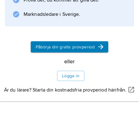
operasångerska i bl.a. Berlin, Dresden och
Prova det, du kommer att gilla det!
Chicago i verk av Richard Strauss, Rossini och
Marknadsledare i Sverige.
Donizetti.
Påbörja din gratis provperiod
Information om artikeln
eller
Logga in
Är du lärare? Starta din kostnadsfria provperiod härifrån.