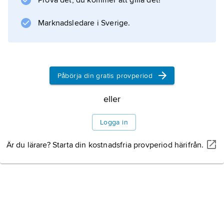
Prova det, du kommer att gilla det!
rädd för Virginia Woolf?” (1966).
Marknadsledare i Sverige.
Information om artikeln
Påbörja din gratis provperiod
eller
Logga in
Är du lärare? Starta din kostnadsfria provperiod härifrån.