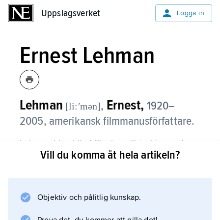
Uppslagsverket
Uppslagsverket
Logga in
Ernest Lehman
Lehman
Ernest,
,
1920–
[li:ʹmən]
2005, amerikansk filmmanusförfattare.
Lehman blev känd för sina välstrukturerade
Vill du komma åt hela artikeln?
thrillermanus åt Hitchcock, ”I sista minuten”
(1959) och ”Arvet” (1976), och för musikaler
som ”West Side Story” (1961) och ”Sound of
Music” (1965). Till hans bästa manus hör
Objektiv och pålitlig kunskap.
också ”Segerns sötma” (1957) och ”Vem är