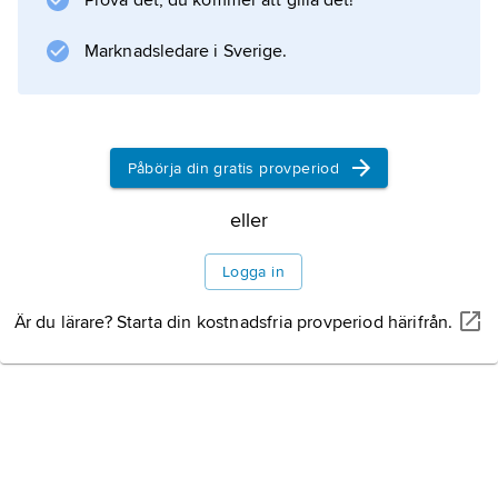
Prova det, du kommer att gilla det!
Marknadsledare i Sverige.
Påbörja din gratis provperiod
eller
Logga in
Är du lärare? Starta din kostnadsfria provperiod härifrån.