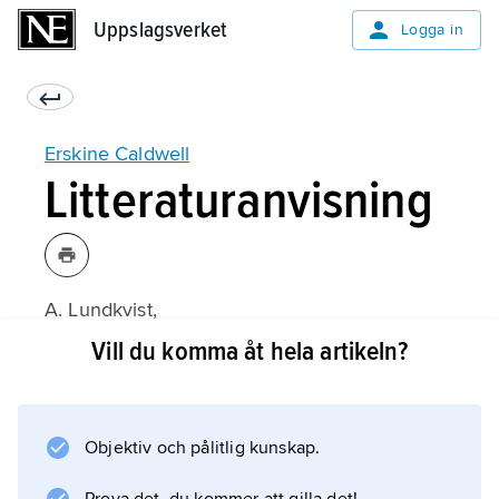
Uppslagsverket
Uppslagsverket
Logga in
Erskine Caldwell
Litteraturanvisning
A. Lundkvist,
Diktare och avslöjare i Amerikas moderna
Vill du komma åt hela artikeln?
litteratur
(1942);
Objektiv och pålitlig kunskap.