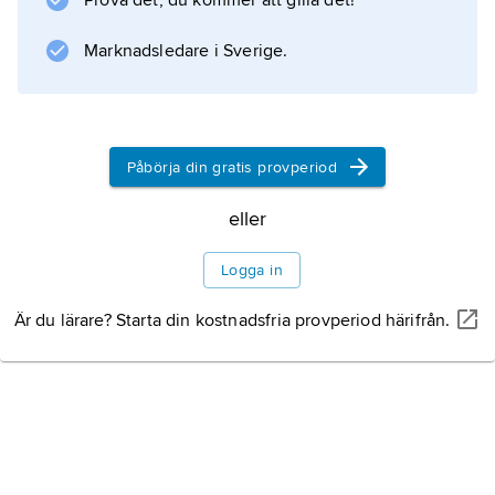
Prova det, du kommer att gilla det!
Information om artikeln
Marknadsledare i Sverige.
Påbörja din gratis provperiod
eller
Logga in
Är du lärare? Starta din kostnadsfria provperiod härifrån.