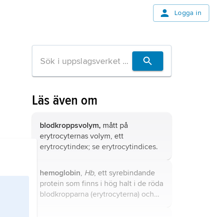
Logga in
Läs även om
blodkroppsvolym,
mått på
erytrocyternas volym, ett
erytrocytindex; se
erytrocytindices
.
hemoglobin
,
Hb
, ett syrebindande
protein som finns i hög halt i de röda
blodkropparna (erytrocyterna) och
ger blodet dess röda färg.