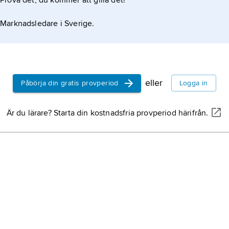
Prova det, du kommer att gilla det!
odkropparna,
Marknadsledare i Sverige.
h
eller
Påbörja din gratis provperiod
Logga in
Är du lärare? Starta din kostnadsfria provperiod härifrån.
ration av hemoglobin. Bestämning av
rsaken till