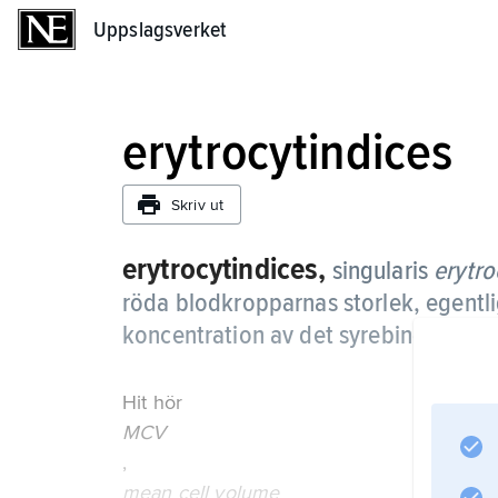
Uppslagsverket
Uppslagsverket
erytrocytindices
Skriv ut
erytrocytindices,
singularis
erytro
röda blodkropparnas storlek, egentli
koncentration av det syrebindande 
Hit hör
MCV
,
mean cell volume