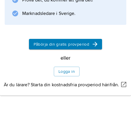
Prova det, du kommer att gilla det!
Berglund (född 1963). Esbjörn Svensson Trio,
sedermera E.S.T., samarbetade med bl.a.
Marknadsledare i Sverige.
Viktoria Tolstoy (
White Russian
, 1997) och
Påbörja din gratis provperiod
eller
Information om artikeln
Logga in
Är du lärare? Starta din kostnadsfria provperiod härifrån.