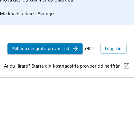
Prova det, du kommer att gilla det!
Marknadsledare i Sverige.
eller
Påbörja din gratis provperiod
Logga in
Är du lärare? Starta din kostnadsfria provperiod härifrån.