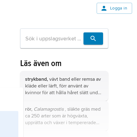
Logga in
Läs även om
strykband,
vävt band eller remsa av
kläde eller lärft, förr använt av
kvinnor för att hålla håret slätt under
t.ex. bindmössa eller käringhatt (se
hatt
).
rör,
Calamagrostis
, släkte gräs med
ca 250 arter som är högväxta,
upprätta och växer i tempererade
trakter.