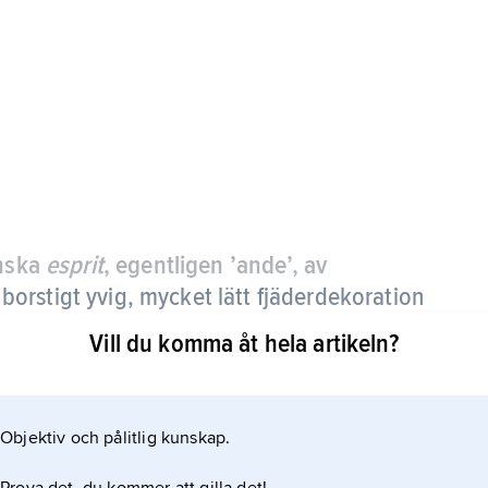
anska
esprit
, egentligen ’ande’, av
,
borstigt yvig, mycket lätt fjäderdekoration
Vill du komma åt hela artikeln?
Objektiv och pålitlig kunskap.