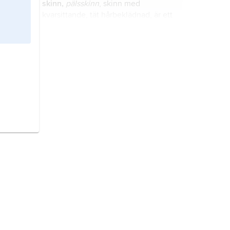
skinn,
pälsskinn
, skinn med
kvarsittande, tät hårbeklädnad, är ett
material som framför allt används till
kläder.
chapeau bas,
låg manshatt, avsedd
att bäras under armen, infördes
under senare delen av 1600-talet, då
modet med stora peruker gjorde det
svårt att bära hatten på huvudet.
tuvtåtel,
Deschampsia cespitosa
, art
i växtfamiljen gräs.
förmiddagsdräkt
bärs vid högtid
som börjar på förmiddagen och
innebär för herrar svart eller grå
jackett, grå väst, randiga byxor och
svart eller grå hög hatt.