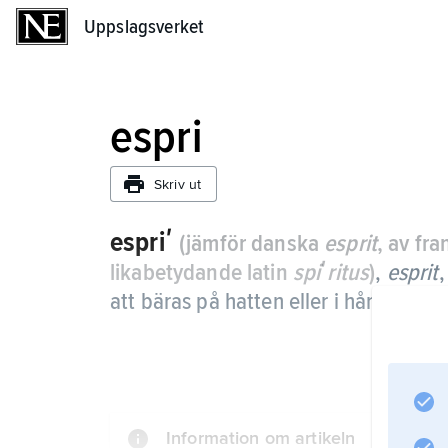
Uppslagsverket
Uppslagsverket
espri
Skriv ut
espriʹ
(jämför danska
esprit
, av fr
likabetydande latin
spiʹritus
)
,
esprit
att bäras på hatten eller i håret.
Information om artikeln