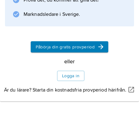
Prova det, du kommer att gilla det!
på USA-marknaden. Speciellt de täckta
modellerna ansågs prisvärda.
Marknadsledare i Sverige.
Information om artikeln
Påbörja din gratis provperiod
eller
Logga in
Är du lärare? Starta din kostnadsfria provperiod härifrån.