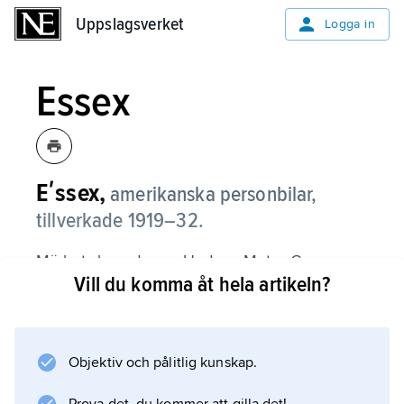
Uppslagsverket
Uppslagsverket
Logga in
Essex
Eʹssex,
amerikanska personbilar,
tillverkade 1919–32.
Märket skapades av Hudson Motor Company
Vill du komma åt hela artikeln?
1919 och var en bil med fyrcylindrig motor,
främst framtagen för att konkurrera med
Chevrolet och Ford och för att hjälpa upp
Hudsons ekonomi. Satsningen blev en stor
Objektiv och pålitlig kunskap.
framgång, och 1925 var Essex på tredje plats