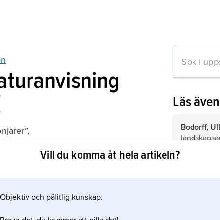
on
raturanvisning
Läs äve
Bodorff, Ul
onjärer”,
landskapsar
skap
Vill du komma åt hela artikeln?
Gibson
,
Syl
landskapsar
lärare.
Objektiv och pålitlig kunskap.
mation om artikeln
Brandberg,