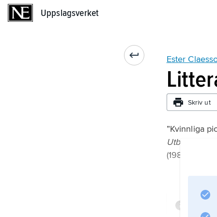
Uppslagsverket
Uppslagsverket
Ester Claess
Litte
Skriv ut
”Kvinnliga pi
Utblick land
(1989);
Infor