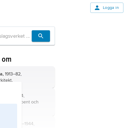
Logga in
n om
la,
1913–82,
kitekt.
via,
1919–74,
kitekt, skribent och
 Ruth,
1878–1944,