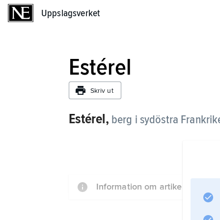
Uppslagsverket
Uppslagsverket
Estérel
Skriv ut
Estérel,
berg i sydöstra Frankrik
Information om artikeln