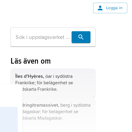
Logga in
Läs även om
Îles d’Hyères,
öar i sydöstra
Frankrike; för belägenhet se
landskarta
Frankrike
.
Andringitramassivet,
berg i sydöstra
Madagaskar; för belägenhet se
landskarta
Madagaskar
.