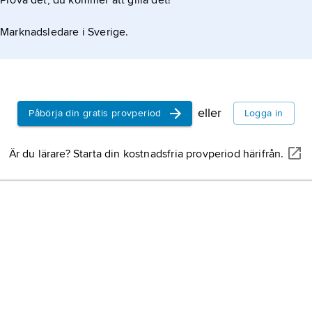
Prova det, du kommer att gilla det!
Marknadsledare i Sverige.
eller
Påbörja din gratis provperiod
Logga in
Är du lärare? Starta din kostnadsfria provperiod härifrån.