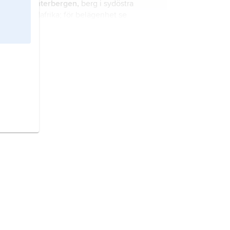
Winterbergen,
berg i sydöstra
Sydafrika; för belägenhet se
landskarta
Sydafrika
.
Putubergen,
berg i sydöstra Liberia;
för belägenhet se landskarta
Liberia
.
Kožuf,
berg i sydöstra
Nordmakedonien; för belägenhet se
landskarta
Nordmakedonien
.
Simandoubergen,
berg i sydöstra
Guinea; för belägenhet se landskarta
Guinea
.
Gotelbergen,
berg i sydöstra
Nigeria; för belägenhet se landskarta
Nigeria
.