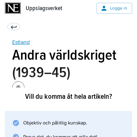
Uppslagsverket
Uppslagsverket
Logga in
Estland
Andra världskriget
(1939–45)
Vill du komma åt hela artikeln?
År 1939 uppgick Estlands befolkning till 1 134
000 personer, därav 1 010 000 ester. Genom
Molotov–Ribbentrop-paktens
Objektiv och pålitlig kunskap.
hemliga protokoll hamnade även Estland i den
sovjetiska ”intressesfären”. Sålunda