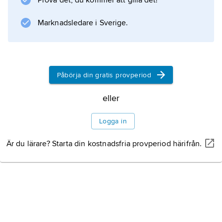
Prova det, du kommer att gilla det!
tilltvingade sig Stalin i september 1939
Marknadsledare i Sverige.
militärbaser i Estland för 25 000 man. I
oktober kallade Hitler ”hem” landets cirka 16
000 balttyskar. Ytterligare områden fick efter
nya sovjetiska
Påbörja din gratis provperiod
eller
Information om artikeln
Logga in
Är du lärare? Starta din kostnadsfria provperiod härifrån.