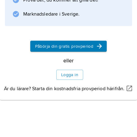
Prova det, du kommer att gilla det!
stärkelseproducerande växter i Brasilien
Marknadsledare i Sverige.
(sockerrör) och i USA (majs). I Europa används
vanligen spannmål och vin för produktion av
bioetanol.
Påbörja din gratis provperiod
eller
Information om artikeln
Logga in
Är du lärare? Starta din kostnadsfria provperiod härifrån.