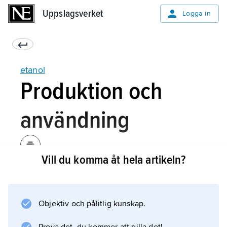
Uppslagsverket
Uppslagsverket
Logga in
etanol
Produktion och
användning
Vill du komma åt hela artikeln?
Etanol tillverkad från olika typer av biologiska
resurser benämns
bioetanol
Objektiv och pålitlig kunskap.
. Storskalig produktion av bioetanol som
drivmedel sker från socker- och