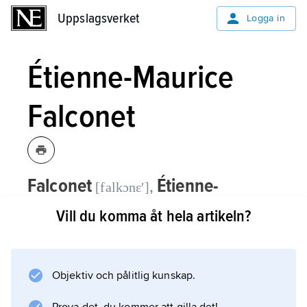
Uppslagsverket
Uppslagsverket
Logga in
Étienne-Maurice
Falconet
Falconet
Étienne-
,
[falkɔnɛʹ]
Maurice,
1716–91, fransk skulptör.
Vill du komma åt hela artikeln?
Falconet var elev till Jean-Baptiste Lemoyne
men var också starkt påverkad av
Objektiv och pålitlig kunskap.
barockskulptören Pierre Puget. Han varierar
högbarockens kraftfullt rörelseladdade