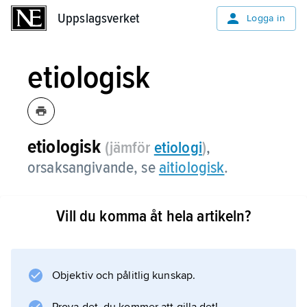
Uppslagsverket
Uppslagsverket
Logga in
etiologisk
etiologisk
(jämför
etiologi
)
,
orsaksangivande, se
aitiologisk
.
Vill du komma åt hela artikeln?
Information om artikeln
Objektiv och pålitlig kunskap.