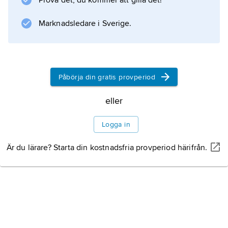
Prova det, du kommer att gilla det!
Marknadsledare i Sverige.
Påbörja din gratis provperiod
eller
Logga in
Är du lärare? Starta din kostnadsfria provperiod härifrån.