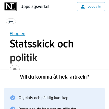
Uppslagsverket
Uppslagsverket
Logga in
Etiopien
Statsskick och
politik
Vill du komma åt hela artikeln?
Etiopien var ett kejsardöme under Haile
Selassie II fram till 1974, då kejsaren störtades
av ett militärråd (
Objektiv och pålitlig kunskap.
derg
). Den brutala marxistisk-leninistiska regimen