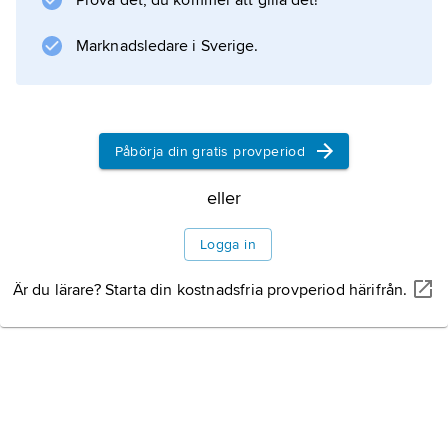
Prova det, du kommer att gilla det!
Marknadsledare i Sverige.
Påbörja din gratis provperiod
eller
Logga in
Är du lärare? Starta din kostnadsfria provperiod härifrån.