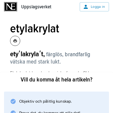
Uppslagsverket
Uppslagsverket
Logga in
etylakrylat
etyʹlakrylaʹt,
färglös, brandfarlig
vätska med stark lukt.
Etylakrylat har den kemiska formeln CH
Vill du komma åt hela artikeln?
2
=CHCOOCH
2
CH
Objektiv och pålitlig kunskap.
3
och är en ester av etanol och akrylsyra.