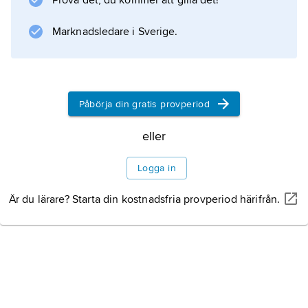
Prova det, du kommer att gilla det!
Utgångsmaterial vid tillverkning är dock
vanligtvis akrylnitril, etanol och vatten, som
Marknadsledare i Sverige.
reagerar enligt formeln
Påbörja din gratis provperiod
Information om artikeln
eller
Logga in
Är du lärare? Starta din kostnadsfria provperiod härifrån.