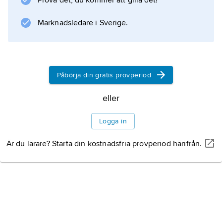
Prova det, du kommer att gilla det!
Han besegrades av perserna i ett sjöslag vid
Kition 381, men lyckades behålla Salamis och
Marknadsledare i Sverige.
Litteraturanvisning
Påbörja din gratis provperiod
eller
Information om artikeln
Logga in
Är du lärare? Starta din kostnadsfria provperiod härifrån.