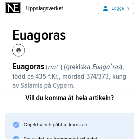
Uppslagsverket
Uppslagsverket
Logga in
Euagoras
Euagoras
(grekiska
Euagoʹras
),
[ɛvaʹ-]
född ca 435 f.Kr., mördad 374/373, kung
av Salamis på Cypern.
Vill du komma åt hela artikeln?
E. intog 411 det feniciska Salamis, där han
stärkte det grekiska inflytandet genom att dra
till sig flyktingar. Med athensk och egyptisk
hjälp försökte han göra Cypern till ett enda
Objektiv och pålitlig kunskap.
kungadöme, befriat från persisk överhöghet.